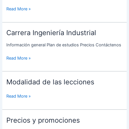
Sistemas
Read More »
Carrera Ingeniería Industrial
Carrera
Ingeniería
Información general Plan de estudios Precios Contáctenos
Industrial
Read More »
Modalidad de las lecciones
Modalidad
de
las
Read More »
lecciones
Precios y promociones
Precios
y