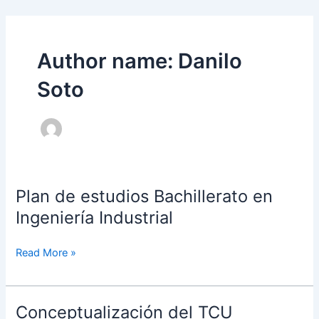
Skip
Post
to
pagination
content
Author name: Danilo
Soto
Plan de estudios Bachillerato en
Plan
de
Ingeniería Industrial
estudios
Bachillerato
Read More »
en
Ingeniería
Industrial
Conceptualización del TCU
Conceptualización