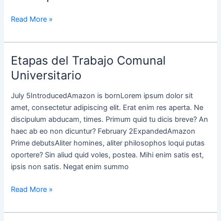
del
TCU
Read More »
Etapas del Trabajo Comunal
Etapas
del
Universitario
Trabajo
Comunal
July 5IntroducedAmazon is bornLorem ipsum dolor sit
Universitario
amet, consectetur adipiscing elit. Erat enim res aperta. Ne
discipulum abducam, times. Primum quid tu dicis breve? An
haec ab eo non dicuntur? February 2ExpandedAmazon
Prime debutsAliter homines, aliter philosophos loqui putas
oportere? Sin aliud quid voles, postea. Mihi enim satis est,
ipsis non satis. Negat enim summo
Read More »