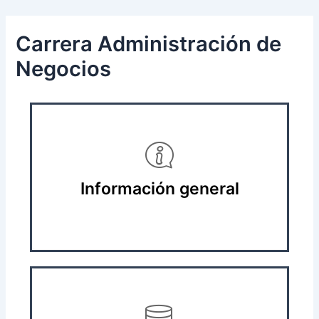
Skip
Post
to
navigation
Carrera Administración de
content
Negocios
Información general